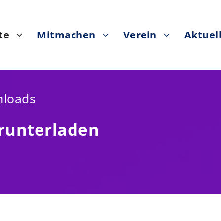
te
Mitmachen
Verein
Aktuel
loads
runterladen