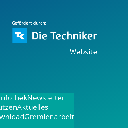
Website
Infothek
Newsletter
ützen
Aktuelles
wnload
Gremienarbeit