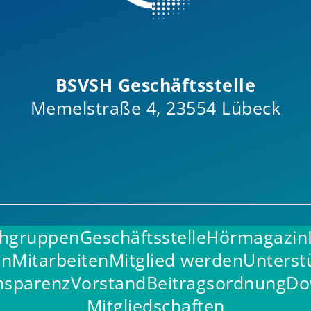
BSVSH Geschäftsstelle
Memelstraße 4, 23554 Lübeck
hgruppen
Geschäftsstelle
Hörmagazin
en
Mitarbeiten
Mitglied werden
Unterst
nsparenz
Vorstand
Beitragsordnung
Do
Mitgliedschaften