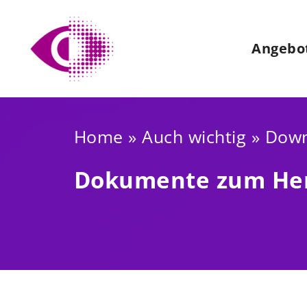
Zum
Inhalt
Angebo
springen
Home
»
Auch wichtig
»
Down
Dokumente zum He