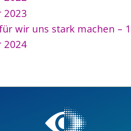
r 2023
für wir uns stark machen – 
r 2024