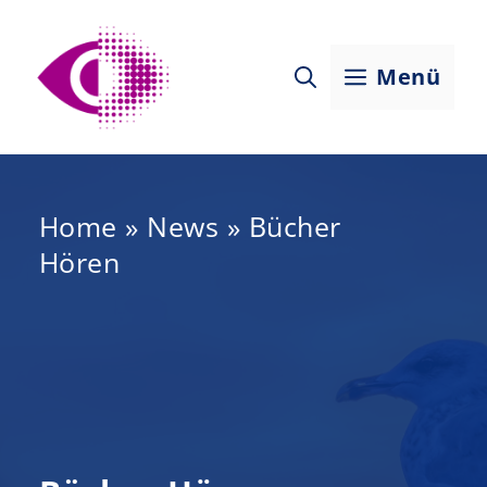
Zum
Inhalt
Menü
springen
Home
»
News
»
Bücher
Hören