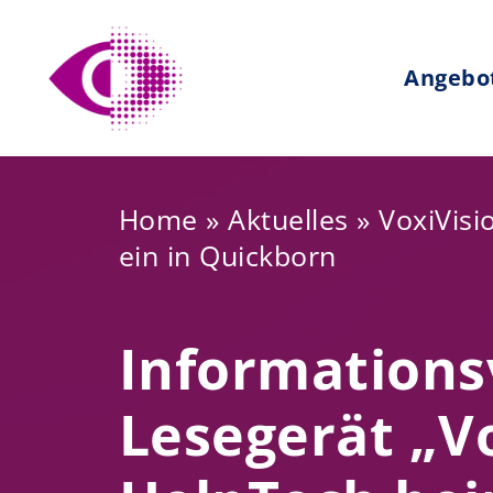
Zum
Inhalt
Angebo
springen
Home
»
Aktuelles
»
VoxiVisio
ein in Quickborn
Informations
Lesegerät „Vo