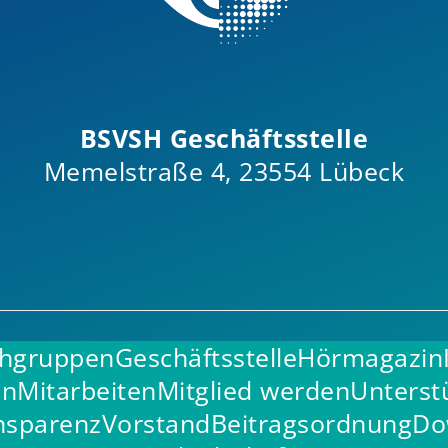
BSVSH Geschäftsstelle
Memelstraße 4, 23554 Lübeck
hgruppen
Geschäftsstelle
Hörmagazin
en
Mitarbeiten
Mitglied werden
Unterst
nsparenz
Vorstand
Beitragsordnung
Do