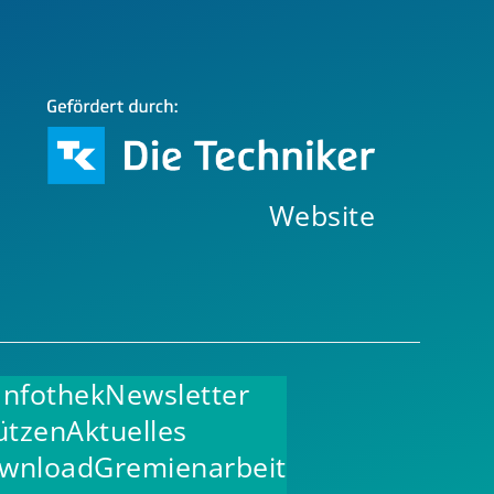
Website
Infothek
Newsletter
ützen
Aktuelles
wnload
Gremienarbeit