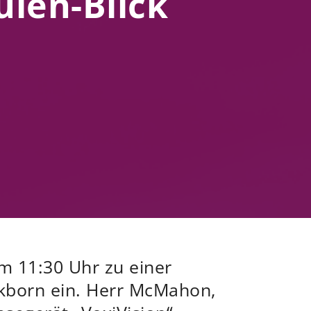
ulen-Blick
um 11:30 Uhr zu einer
ckborn ein. Herr McMahon,