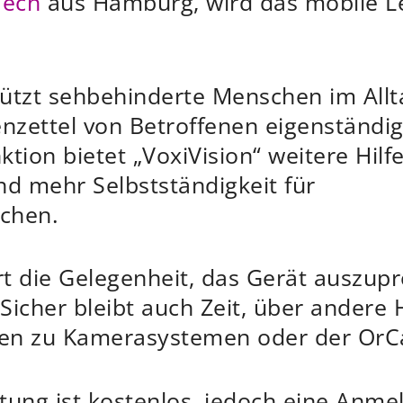
Tech
aus Hamburg, wird das mobile Le
ützt sehbehinderte Menschen im Allt
enzettel von Betroffenen eigenständi
tion bietet „VoxiVision“ weitere Hilf
nd mehr Selbstständigkeit für
ichen.
Ort die Gelegenheit, das Gerät auszup
 Sicher bleibt auch Zeit, über andere 
en zu Kamerasystemen oder der OrCa
tung ist kostenlos, jedoch eine Anmel