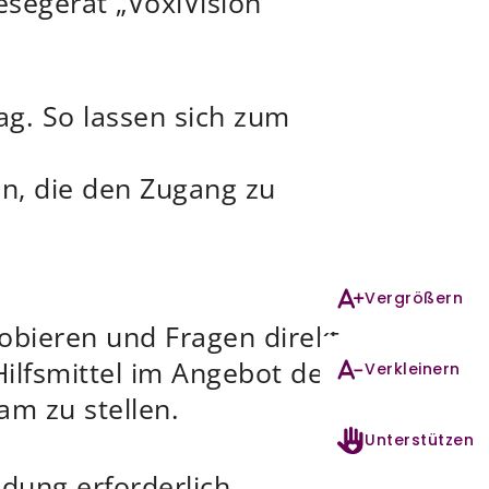
segerät „VoxiVision“
ag. So lassen sich zum
g
en, die den Zugang zu
Vergrößern
robieren und Fragen direkt
Hilfsmittel im Angebot der
Verkleinern
m zu stellen.
Unterstützen
dung erforderlich.