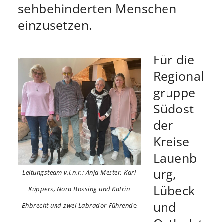
sehbehinderten Menschen
einzusetzen.
Für die
Regional
gruppe
Südost
der
Kreise
Lauenb
urg,
Leitungsteam v.l.n.r.: Anja Mester, Karl
Lübeck
Küppers, Nora Bossing und Katrin
und
Ehbrecht und zwei Labrador-Führend
e