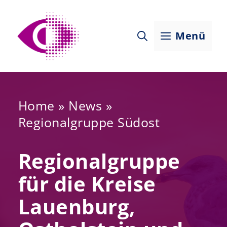
Zum
Inhalt
Menü
springen
Home
»
News
»
Regionalgruppe Südost
Regionalgruppe
für die Kreise
Lauenburg,