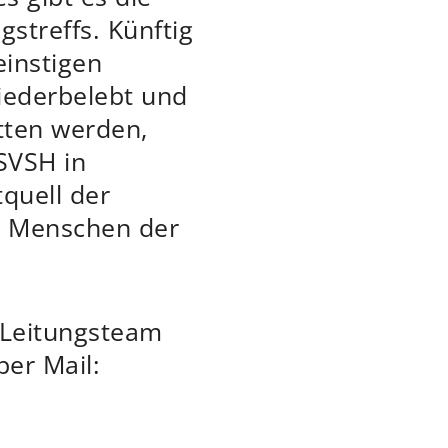
streffs. Künftig
einstigen
iederbelebt und
tten werden,
SVSH in
quell der
n Menschen der
 Leitungsteam
er Mail: