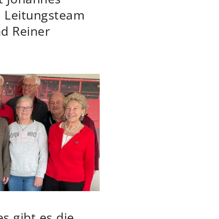
m Leitungsteam
nd Reiner
s gibt es die