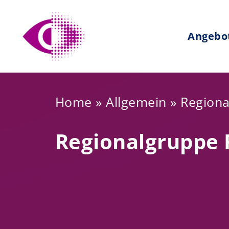
Zum
Inhalt
Angebo
springen
Home
»
Allgemein
»
Regiona
Regionalgruppe 