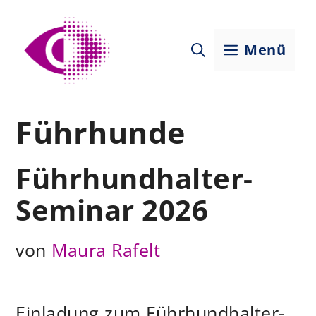
Zum
Inhalt
Menü
springen
Führhunde
Führhundhalter-
Seminar 2026
von
Maura Rafelt
Einladung zum Führhundhalter-