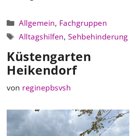
Kategorien
Allgemein
,
Fachgruppen
Schlagwörter
Alltagshilfen
,
Sehbehinderung
Küstengarten
Heikendorf
von
reginepbsvsh