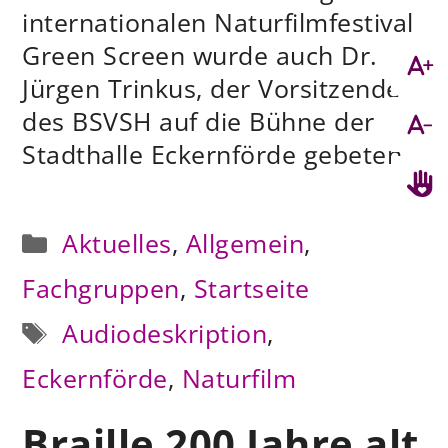
internationalen Naturfilmfestival
Green Screen wurde auch Dr.
Jürgen Trinkus, der Vorsitzende
des BSVSH auf die Bühne der
Stadthalle Eckernförde gebeten…
Kategorien
Aktuelles
,
Allgemein
,
Fachgruppen
,
Startseite
Schlagwörter
Audiodeskription
,
Eckernförde
,
Naturfilm
Braille 200 Jahre alt