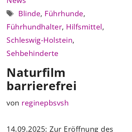
News
Schlagwörter
Blinde
,
Führhunde
,
Führhundhalter
,
Hilfsmittel
,
Schleswig-Holstein
,
Sehbehinderte
Naturfilm
barrierefrei
von
reginepbsvsh
14.09.2025: Zur Eröffnung des