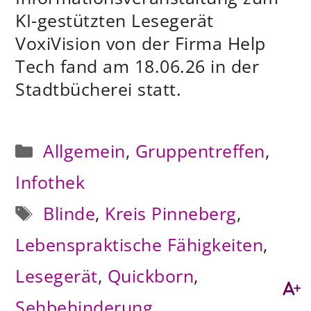
KI-gestützten Lesegerät
VoxiVision von der Firma Help
Tech fand am 18.06.26 in der
Stadtbücherei statt.
Kategorien
Allgemein
,
Gruppentreffen
,
Infothek
Schlagwörter
Blinde
,
Kreis Pinneberg
,
Lebenspraktische Fähigkeiten
,
Lesegerät
,
Quickborn
,
Sehbehinderung