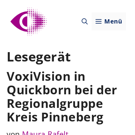
Zum
Inhalt
Menü
springen
Lesegerät
VoxiVision in
Quickborn bei der
Regionalgruppe
Kreis Pinneberg
von
Maura Rafelt