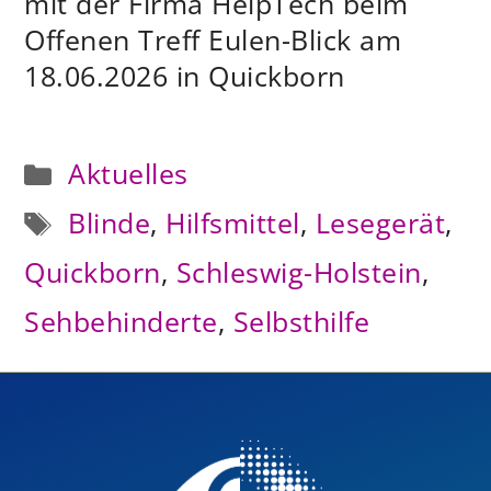
mit der Firma HelpTech beim
Offenen Treff Eulen-Blick am
18.06.2026 in Quickborn
Kategorien
Aktuelles
Schlagwörter
Blinde
,
Hilfsmittel
,
Lesegerät
,
Quickborn
,
Schleswig-Holstein
,
Sehbehinderte
,
Selbsthilfe